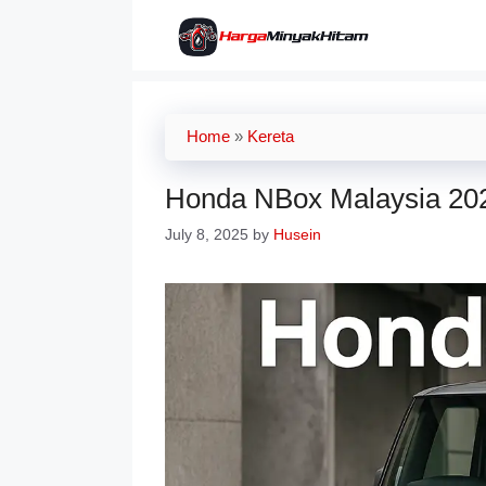
Skip
to
content
Home
»
Kereta
Honda NBox Malaysia 2026
July 8, 2025
by
Husein