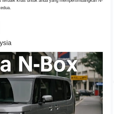
nit terbaik khas untuk anda yang mempertimbangkan N-
kedua.
ysia