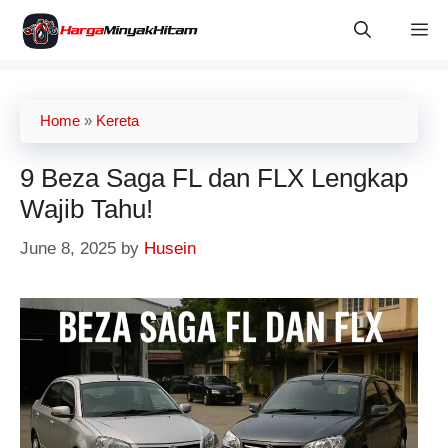
Skip
M
to
content
Home
»
Kereta
9 Beza Saga FL dan FLX Lengkap
Wajib Tahu!
June 8, 2025
by
Husein