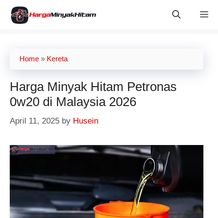
Skip
M
to
content
Home
»
Kereta
Harga Minyak Hitam Petronas
0w20 di Malaysia 2026
April 11, 2025
by
Husein