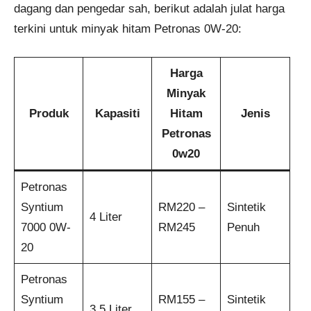
dagang dan pengedar sah, berikut adalah julat harga
terkini untuk minyak hitam Petronas 0W-20:
Harga
Minyak
Produk
Kapasiti
Hitam
Jenis
Petronas
0w20
Petronas
Syntium
RM220 –
Sintetik
4 Liter
7000 0W-
RM245
Penuh
20
Petronas
Syntium
RM155 –
Sintetik
3.5 Liter