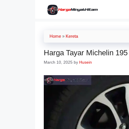
Skip
to
content
Home
»
Kereta
Harga Tayar Michelin 19
March 10, 2025
by
Husein