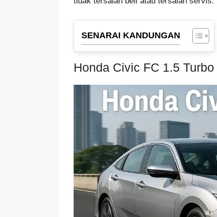
tidak tersalah beli atau tersalah servis.
SENARAI KANDUNGAN
Honda Civic FC 1.5 Turbo