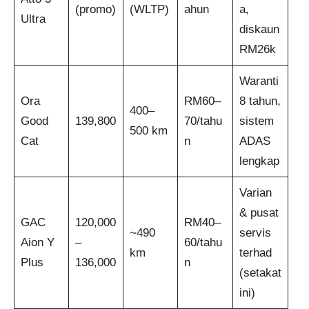
(promo)
(WLTP)
ahun
a,
Ultra
diskaun
RM26k
Waranti
Ora
RM60–
8 tahun,
400–
Good
139,800
70/tahu
sistem
500 km
Cat
n
ADAS
lengkap
Varian
& pusat
GAC
120,000
RM40–
~490
servis
Aion Y
–
60/tahu
km
terhad
Plus
136,000
n
(setakat
ini)