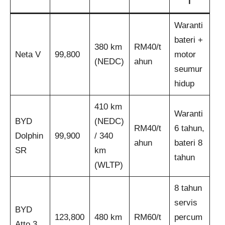
i
Waranti
bateri +
380 km
RM40/t
Neta V
99,800
motor
(NEDC)
ahun
seumur
hidup
410 km
Waranti
BYD
(NEDC)
RM40/t
6 tahun,
Dolphin
99,900
/ 340
ahun
bateri 8
SR
km
tahun
(WLTP)
8 tahun
servis
BYD
123,800
480 km
RM60/t
percum
Atto 3