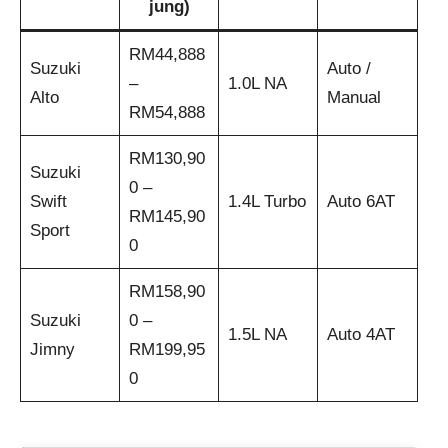
jung)
RM44,888
Suzuki
Auto /
–
1.0L NA
Alto
Manual
RM54,888
RM130,90
Suzuki
0 –
Swift
1.4L Turbo
Auto 6AT
RM145,90
Sport
0
RM158,90
Suzuki
0 –
1.5L NA
Auto 4AT
Jimny
RM199,95
0