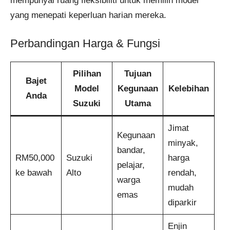
mempunyai ruang fleksibiliti untuk memilih model
yang menepati keperluan harian mereka.
Perbandingan Harga & Fungsi
Pilihan
Tujuan
Bajet
Model
Kegunaan
Kelebihan
Anda
Suzuki
Utama
Jimat
Kegunaan
minyak,
bandar,
RM50,000
Suzuki
harga
pelajar,
ke bawah
Alto
rendah,
warga
mudah
emas
diparkir
Enjin