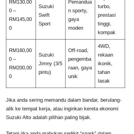
RM130,00
Pemandua
Suzuki
turbo,
0 –
n sporty,
Swift
prestasi
RM145,00
gaya
Sport
tinggi,
0
moden
kompak
4WD,
RM160,00
Off-road,
Suzuki
rekaan
0 –
pengemba
Jimny (3/5
ikonik,
RM200,00
raan, gaya
pintu)
tahan
0
unik
lasak
Jika anda sering memandu dalam bandar, berulang-
alik ke tempat kerja, atau inginkan kereta ekonomi
Suzuki Alto adalah pilihan paling bijak.
Tetapi jika anda mahukan sedikit “spark” dalam