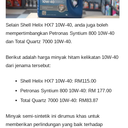
Selain Shell Helix HX7 10W-40, anda juga boleh
mempertimbangkan Petronas Syntium 800 10W-40
dan Total Quartz 7000 10W-40.
Berikut adalah harga minyak hitam kelikatan 10W-40
dari jenama tersebut:
Shell Helix HX7 10W-40: RM115.00
Petronas Syntium 800 10W-40: RM 177.00
Total Quartz 7000 10W-40: RM83.87
Minyak semi-sintetik ini dirumus khas untuk
memberikan perlindungan yang baik terhadap