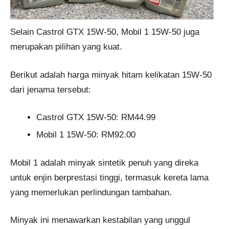
Selain Castrol GTX 15W-50, Mobil 1 15W-50 juga
merupakan pilihan yang kuat.
Berikut adalah harga minyak hitam kelikatan 15W-50
dari jenama tersebut:
Castrol GTX 15W-50: RM44.99
Mobil 1 15W-50: RM92.00
Mobil 1 adalah minyak sintetik penuh yang direka
untuk enjin berprestasi tinggi, termasuk kereta lama
yang memerlukan perlindungan tambahan.
Minyak ini menawarkan kestabilan yang unggul