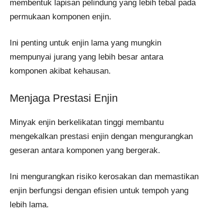
membentuk lapisan pelindung yang lebih tebal pada
permukaan komponen enjin.
Ini penting untuk enjin lama yang mungkin
mempunyai jurang yang lebih besar antara
komponen akibat kehausan​​.
Menjaga Prestasi Enjin
Minyak enjin berkelikatan tinggi membantu
mengekalkan prestasi enjin dengan mengurangkan
geseran antara komponen yang bergerak.
Ini mengurangkan risiko kerosakan dan memastikan
enjin berfungsi dengan efisien untuk tempoh yang
lebih lama​​.