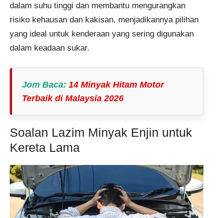
dalam suhu tinggi dan membantu mengurangkan
risiko kehausan dan kakisan, menjadikannya pilihan
yang ideal untuk kenderaan yang sering digunakan
dalam keadaan sukar​​.
Jom Baca
:
14 Minyak Hitam Motor
Terbaik di Malaysia 2026
Soalan Lazim Minyak Enjin untuk
Kereta Lama