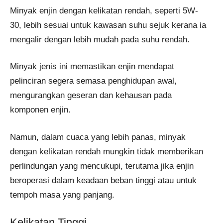
Minyak enjin dengan kelikatan rendah, seperti 5W-
30, lebih sesuai untuk kawasan suhu sejuk kerana ia
mengalir dengan lebih mudah pada suhu rendah.
Minyak jenis ini memastikan enjin mendapat
pelinciran segera semasa penghidupan awal,
mengurangkan geseran dan kehausan pada
komponen enjin.
Namun, dalam cuaca yang lebih panas, minyak
dengan kelikatan rendah mungkin tidak memberikan
perlindungan yang mencukupi, terutama jika enjin
beroperasi dalam keadaan beban tinggi atau untuk
tempoh masa yang panjang​​.
Kelikatan Tinggi