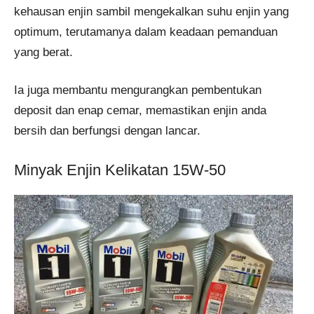
kehausan enjin sambil mengekalkan suhu enjin yang
optimum, terutamanya dalam keadaan pemanduan
yang berat.
Ia juga membantu mengurangkan pembentukan
deposit dan enap cemar, memastikan enjin anda
bersih dan berfungsi dengan lancar​​.
Minyak Enjin Kelikatan 15W-50