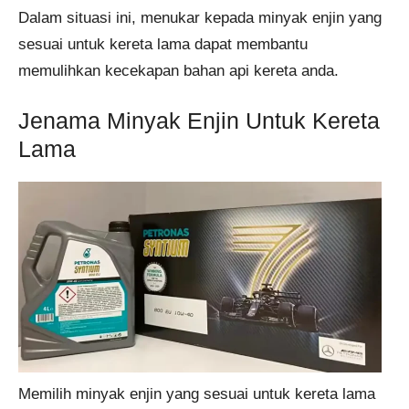
Dalam situasi ini, menukar kepada minyak enjin yang
sesuai untuk kereta lama dapat membantu
memulihkan kecekapan bahan api kereta anda​​.
Jenama Minyak Enjin Untuk Kereta
Lama
Memilih minyak enjin yang sesuai untuk kereta lama