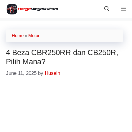
Skip
M
to
content
Home
»
Motor
4 Beza CBR250RR dan CB250R,
Pilih Mana?
June 11, 2025
by
Husein