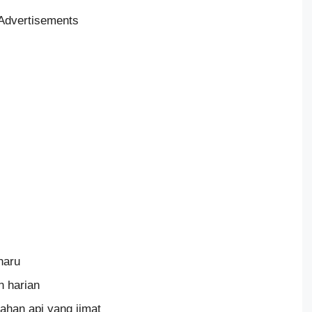
Advertisements
haru
 harian
han api yang jimat