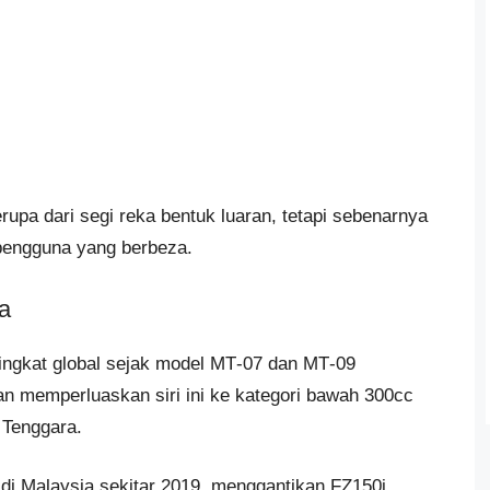
upa dari segi reka bentuk luaran, tetapi sebenarnya
 pengguna yang berbeza.
a
ringkat global sejak model MT‑07 dan MT‑09
n memperluaskan siri ini ke kategori bawah 300cc
 Tenggara.
di Malaysia sekitar 2019, menggantikan FZ150i