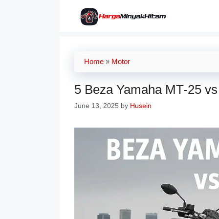
Skip
to
content
Home
»
Motor
5 Beza Yamaha MT-25 vs
June 13, 2025
by
Husein