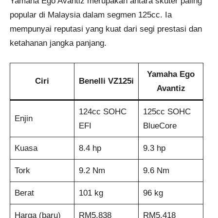
Yamaha Ego Avantiz merupakan antara skuter paling
popular di Malaysia dalam segmen 125cc. Ia
mempunyai reputasi yang kuat dari segi prestasi dan
ketahanan jangka panjang.
Yamaha Ego
Ciri
Benelli VZ125i
Avantiz
124cc SOHC
125cc SOHC
Enjin
EFI
BlueCore
Kuasa
8.4 hp
9.3 hp
Tork
9.2 Nm
9.6 Nm
Berat
101 kg
96 kg
Harga (baru)
RM5,838
RM5,418