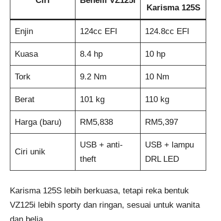
Ciri
Benelli VZ125i
Karisma 125S
Enjin
124cc EFI
124.8cc EFI
Kuasa
8.4 hp
10 hp
Tork
9.2 Nm
10 Nm
Berat
101 kg
110 kg
Harga (baru)
RM5,838
RM5,397
USB + anti-
USB + lampu
Ciri unik
theft
DRL LED
Karisma 125S lebih berkuasa, tetapi reka bentuk
VZ125i lebih sporty dan ringan, sesuai untuk wanita
dan belia.