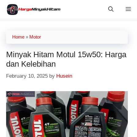
Skip
M
to
content
Home
»
Motor
Minyak Hitam Motul 15w50: Harga
dan Kelebihan
February 10, 2025
by
Husein