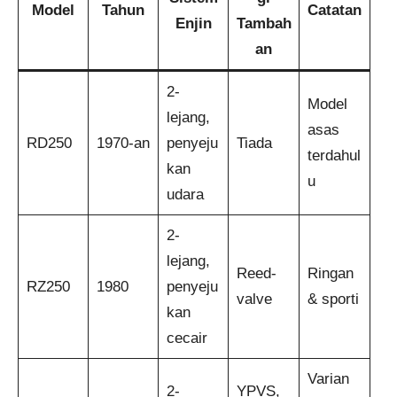
Model
Tahun
Catatan
Enjin
Tambah
an
2-
Model
lejang,
asas
RD250
1970-an
penyeju
Tiada
terdahul
kan
u
udara
2-
lejang,
Reed-
Ringan
RZ250
1980
penyeju
valve
& sporti
kan
cecair
Varian
2-
YPVS,