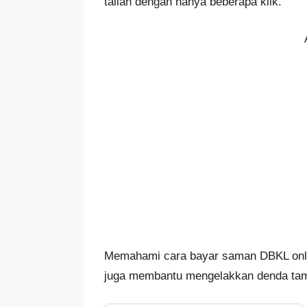
talian dengan hanya beberapa klik.
Memahami cara bayar saman DBKL onlin
juga membantu mengelakkan denda tam