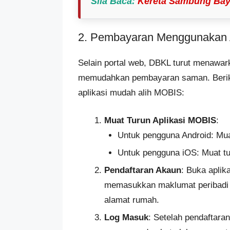
Sila Baca
:
Kereta Sambung Baya
2. Pembayaran Menggunakan 
Selain portal web, DBKL turut menawa
memudahkan pembayaran saman. Beriku
aplikasi mudah alih MOBIS:
Muat Turun Aplikasi MOBIS
:
Untuk pengguna Android: Muat
Untuk pengguna iOS: Muat tur
Pendaftaran Akaun
: Buka apli
memasukkan maklumat peribadi 
alamat rumah.
Log Masuk
: Setelah pendaftar